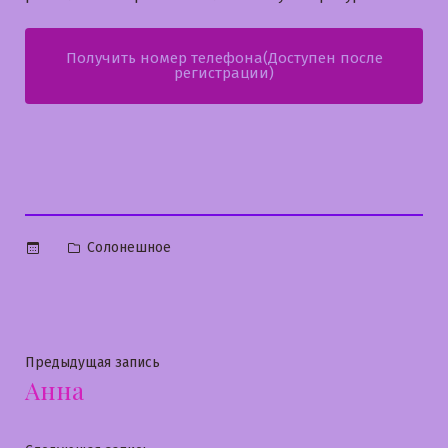
Получить номер телефона(Доступен после
регистрации)
Опубликовано
Солонешное
в
Навигация
Предыдущая
Предыдущая запись
Анна
запись:
по