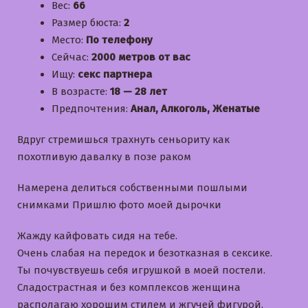
Вес:
66
Размер бюста:
2
Место:
По телефону
Сейчас:
2000 метров от вас
Ищу:
секс партнера
В возрасте:
18 — 28 лет
Предпочтения:
Анал, Алкоголь, Женатые
Вдруг стремишься трахнуть сеньориту как
похотливую давалку в позе раком
Намерена делиться собственными пошлыми
снимками Пришлю фото моей дырочки
Жажду кайфовать сидя на тебе.
Очень слабая на передок и безотказная в сексике.
Ты почувствуешь себя игрушкой в моей постели.
Cладострастная и без комплексов женщина
располагаю хорошим стилем и жгучей фигурой.