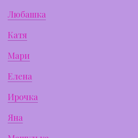
Любашка
Катя
Мари
Елена
Ирочка
Яна
Машулька