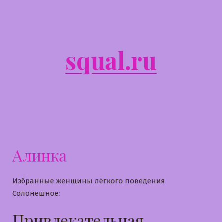
Перейти
к
содержимому
squal.ru
Алинка
Избранные женщины лёгкого поведения
Солонешное:
Привлекательная