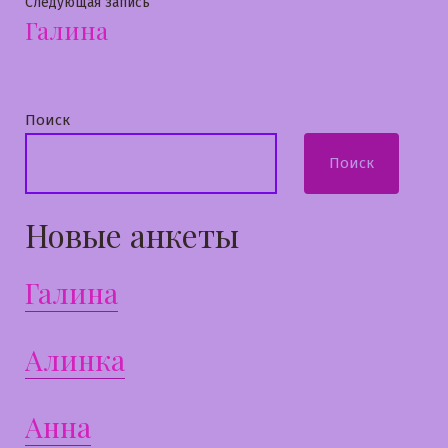
записям
Следующая
Следующая запись
Галина
запись:
Поиск
Поиск
Новые анкеты
Галина
Алинка
Анна