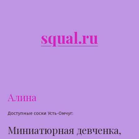
Перейти
к
содержимому
squal.ru
Алина
Доступные соски Усть-Омчуг:
Миниатюрная девченка,