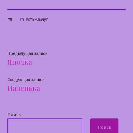
Опубликовано
Усть-Омчуг
в
Навигация
Предыдущая
Предыдущая запись
Яночка
запись:
по
записям
Следующая
Следующая запись
Наденька
запись:
Поиск
Поиск